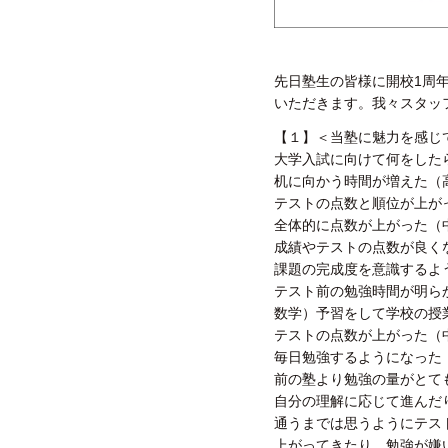
先日塾生の皆様に開校1周
いただきます。我々スタッ
【１】＜当塾に魅力を感じ
大学入試に向けて何をした
机に向かう時間が増えた（
テストの点数と順位が上が
全体的に点数が上がった（
成績やテストの点数が良く
課題の完成度を意識するよ
テスト前の勉強時間が明ら
数学）予習をして学校の授
テストの点数が上がった（
毎日勉強するようになった
前の塾より勉強の量がとて
自分の理解に応じて進んだ
通うまでは思うようにテス
上がってきたり、勉強が嫌