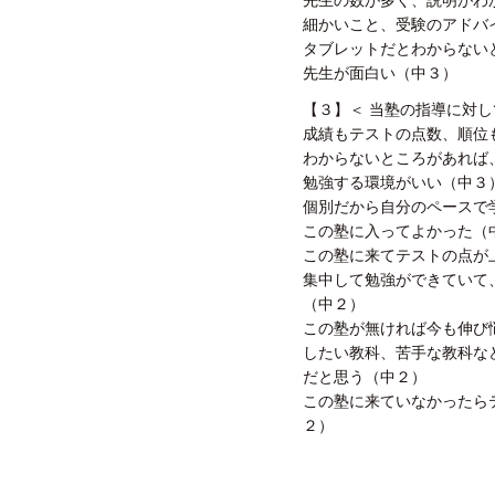
細かいこと、受験のアドバ
タブレットだとわからない
先生が面白い（中３）
【３】＜ 当塾の指導に対
成績もテストの点数、順位
わからないところがあれば
勉強する環境がいい（中３
個別だから自分のペースで
この塾に入ってよかった（
この塾に来てテストの点が
集中して勉強ができていて
（中２）
この塾が無ければ今も伸び
したい教科、苦手な教科な
だと思う（中２）
この塾に来ていなかったら
２）