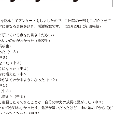
年を記念してアンケートをしましたので、ご回答の一部をご紹介させて
フに更なる勇気を頂き、感謝感激です。（12月28日に初回掲載）
て頂いている点をお書きください＞
らいいのかがわかった（高校生）
高校生）
った（中３）
中３）
なった（中３）
うになった（中１）
かに増えた（中２）
業がよくわかるようになった（中２）
中１）
（中３）
も増えた（中３）
り復習したりできることが、自分の学力の成長に繋がった（中３）
トの点が取れなかったり、勉強が嫌いだったけど、通い始めてから点が
いじゃなくなった（中３）